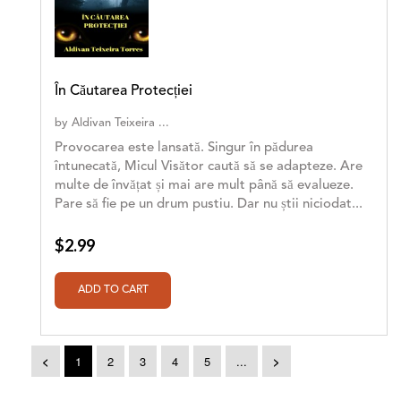
În Căutarea Protecției
by
Aldivan Teixeira ...
Provocarea este lansată. Singur în pădurea
întunecată, Micul Visător caută să se adapteze. Are
multe de învățat și mai are mult până să evalueze.
Pare să fie pe un drum pustiu. Dar nu știi niciodat...
$2.99
<
1
2
3
4
5
...
>