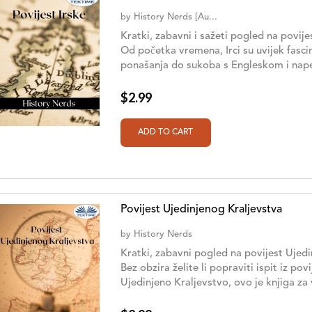
by
History Nerds [Au...
Kratki, zabavni i sažeti pogled na povijes
Od početka vremena, Irci su uvijek fascin
ponašanja do sukoba s Engleskom i napet
$2.99
Povijest Ujedinjenog Kraljevstva
by
History Nerds
Kratki, zabavni pogled na povijest Ujedi
Bez obzira želite li popraviti ispit iz po
Ujedinjeno Kraljevstvo, ovo je knjiga za v