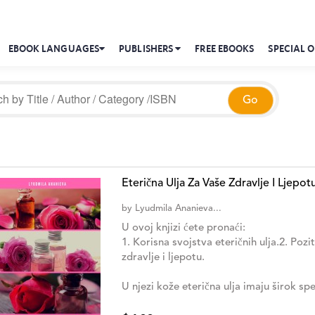
EBOOK LANGUAGES
PUBLISHERS
FREE EBOOKS
SPECIAL O
Eterična Ulja Za Vaše Zdravlje I Ljepot
by
Lyudmila Ananieva...
U ovoj knjizi ćete pronaći:
1. Korisna svojstva eteričnih ulja.2. Pozi
zdravlje i ljepotu.
U njezi kože eterična ulja imaju širok spek