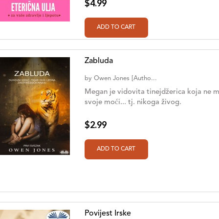
$4.99
Zabluda
by
Owen Jones [Autho...
Megan je vidovita tinejdžerica koja ne 
svoje moći... tj. nikoga živog.
$2.99
Povijest Irske