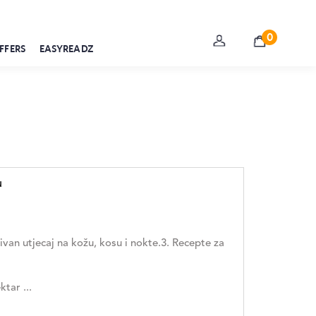
0
FFERS
EASYREADZ
u
tivan utjecaj na kožu, kosu i nokte.3. Recepte za
tar ...