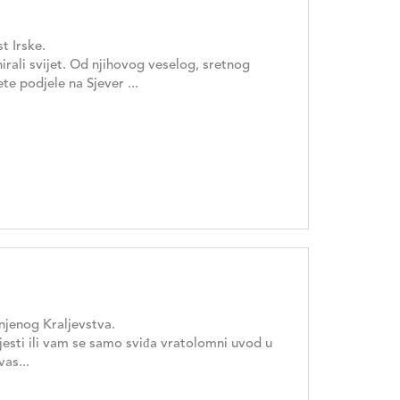
t Irske.
irali svijet. Od njihovog veselog, sretnog
e podjele na Sjever ...
njenog Kraljevstva.
vijesti ili vam se samo sviđa vratolomni uvod u
as...