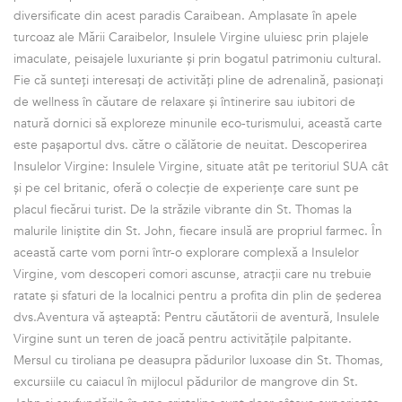
diversificate din acest paradis Caraibean. Amplasate în apele
turcoaz ale Mării Caraibelor, Insulele Virgine uluiesc prin plajele
imaculate, peisajele luxuriante și prin bogatul patrimoniu cultural.
Fie că sunteți interesați de activități pline de adrenalină, pasionați
de wellness în căutare de relaxare și întinerire sau iubitori de
natură dornici să exploreze minunile eco-turismului, această carte
este pașaportul dvs. către o călătorie de neuitat. Descoperirea
Insulelor Virgine: Insulele Virgine, situate atât pe teritoriul SUA cât
și pe cel britanic, oferă o colecție de experiențe care sunt pe
placul fiecărui turist. De la străzile vibrante din St. Thomas la
malurile liniștite din St. John, fiecare insulă are propriul farmec. În
această carte vom porni într-o explorare complexă a Insulelor
Virgine, vom descoperi comori ascunse, atracții care nu trebuie
ratate și sfaturi de la localnici pentru a profita din plin de șederea
dvs.Aventura vă așteaptă: Pentru căutătorii de aventură, Insulele
Virgine sunt un teren de joacă pentru activitățile palpitante.
Mersul cu tiroliana pe deasupra pădurilor luxoase din St. Thomas,
excursiile cu caiacul în mijlocul pădurilor de mangrove din St.