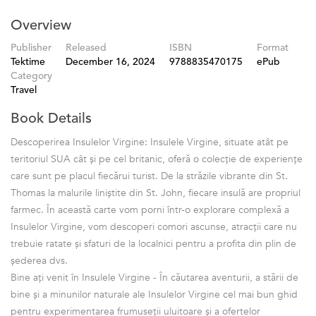
Overview
Publisher
Released
ISBN
Format
Tektime
December 16, 2024
9788835470175
ePub
Category
Travel
Book Details
Descoperirea Insulelor Virgine: Insulele Virgine, situate atât pe
teritoriul SUA cât și pe cel britanic, oferă o colecție de experiențe
care sunt pe placul fiecărui turist. De la străzile vibrante din St.
Thomas la malurile liniștite din St. John, fiecare insulă are propriul
farmec. În această carte vom porni într-o explorare complexă a
Insulelor Virgine, vom descoperi comori ascunse, atracții care nu
trebuie ratate și sfaturi de la localnici pentru a profita din plin de
șederea dvs.
Bine ați venit în Insulele Virgine - În căutarea aventurii, a stării de
bine și a minunilor naturale ale Insulelor Virgine cel mai bun ghid
pentru experimentarea frumuseții uluitoare și a ofertelor