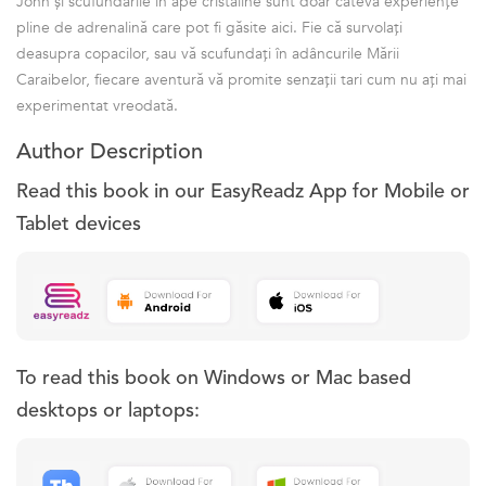
John și scufundările în ape cristaline sunt doar câteva experiențe
pline de adrenalină care pot fi găsite aici. Fie că survolați
deasupra copacilor, sau vă scufundați în adâncurile Mării
Caraibelor, fiecare aventură vă promite senzații tari cum nu ați mai
experimentat vreodată.
Author Description
Read this book in our EasyReadz App for Mobile or
Tablet devices
To read this book on Windows or Mac based
desktops or laptops: