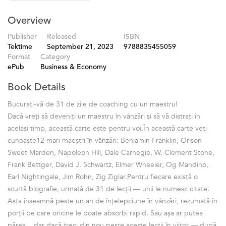
Overview
Publisher
Released
ISBN
Tektime
September 21, 2023
9788835455059
Format
Category
ePub
Business & Economy
Book Details
Bucurați-vă de 31 de zile de coaching cu un maestru!
Dacă vreți să deveniți un maestru în vânzări și să vă distrați în
același timp, această carte este pentru voi.În această carte veți
cunoaște12 mari maeștri în vânzări: Benjamin Franklin, Orison
Sweet Marden, Napoleon Hill, Dale Carnegie, W. Clement Stone,
Frank Bettger, David J. Schwartz, Elmer Wheeler, Og Mandino,
Earl Nightingale, Jim Rohn, Zig Ziglar.Pentru fiecare există o
scurtă biografie, urmată de 31 de lecții — unii le numesc citate.
Asta înseamnă peste un an de înțelepciune în vânzări, rezumată în
porții pe care oricine le poate absorbi rapid. Sau așa ar putea
părea... dar dacă treci din nou peste aceste lecții în viitor — după