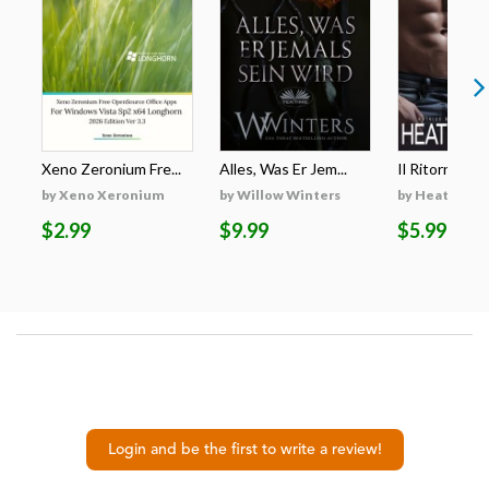
Xeno Zeronium Fre...
Alles, Was Er Jem...
Il Ritorno Di
by Xeno Xeronium
by Willow Winters
by Heather S
$2.99
$9.99
$5.99
Login and be the first to write a review!