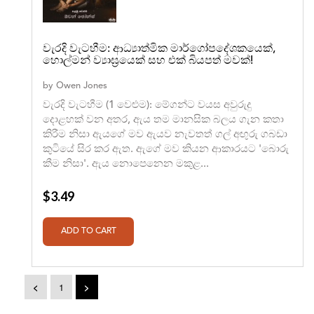
වැරදි වැටහීම: ආධ්‍යාත්මික මාර්ගෝපදේශකයෙක්,
හොල්මන් ව්‍යාඝ්‍රයෙක් සහ එක් බියපත් මවක්!
by
Owen Jones
වැරදි වැටහීම (1 වෙළුම): මේගන්ට වයස අවුරුදු
දොළහක් වන අතර, ඇය තම මානසික බලය ගැන කතා
කිරීම නිසා ඇයගේ මව ඇයව නැවතත් ගල් අඟුරු ගබඩා
කුටියේ සිර කර ඇත. ඇගේ මව කියන ආකාරයට 'බොරු
කීම නිසා'. ඇය නොපෙනෙන මකුළ...
$3.49
<
1
>