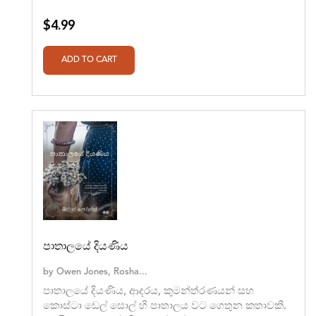
$4.99
පාතාලයේ දියණිය
by
Owen Jones, Rosha...
පාතාලයේ දියණිය, ආදරය, කුමන්ත්රණයන් සහ
කොස්ටා ඩෙල් සොල් හි පාතාලය වට ගෙතුන කතාවකි.