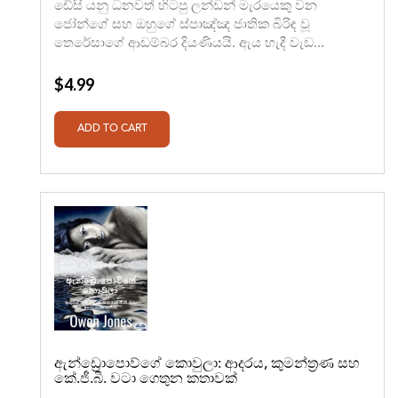
ඩේසි යනු ධනවත් හිටපු ලන්ඩන් මැරයෙකු වන
ජෝන්ගේ සහ ඔහුගේ ස්පාඤ්ඤ ජාතික බිරිඳ වූ
තෙරේසාගේ ආඩම්බර දියණියයි. ඇය හැදී වැඩ...
$4.99
ඇන්ඩ්‍රොපොව්ගේ කොවුලා: ආදරය, කුමන්ත්‍රණ සහ
කේ.ජී.බී. වටා ගෙතුන කතාවක්