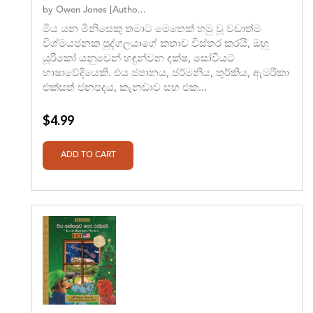
by
Owen Jones [Autho...
මිය යන මිනිසෙකු තමාට මෙතෙක් හමු වූ වඩාත්ම
විශ්මයජනක පුද්ගලයාගේ කතාව විස්තර කරයි, ඔහු
යූරිකෝ යනුවෙන් හඳුන්වන දක්ෂ, සෝවියට්
භාෂාවේදියෙකි. එය ජපානය, ජර්මනිය, තුර්කිය, ඇමරිකා
එක්සත් ජනපදය, කැනඩාව සහ එක...
$4.99