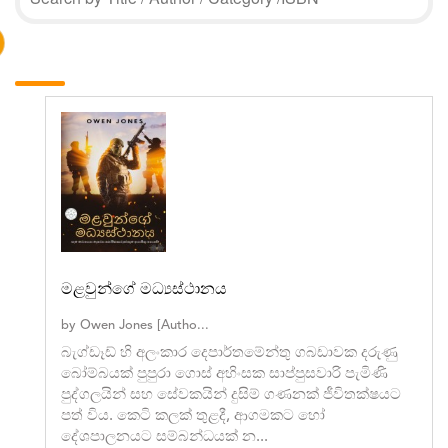
මළවුන්ගේ මධ්‍යස්ථානය
by
Owen Jones [Autho...
බැග්ඩෑඩ් හි අලංකාර දෙපාර්තමේන්තු ගබඩාවක දරුණු
බෝම්බයක් පුපුරා ගොස් අහිංසක සාප්පුසවාරි පැමිණි
පුද්ගලයින් සහ සේවකයින් දුසිම් ගණනක් ජීවිතක්ෂයට
පත් විය. කෙටි කලක් තුළදී, ආගමකට හෝ
දේශපාලනයට සම්බන්ධයක් න...