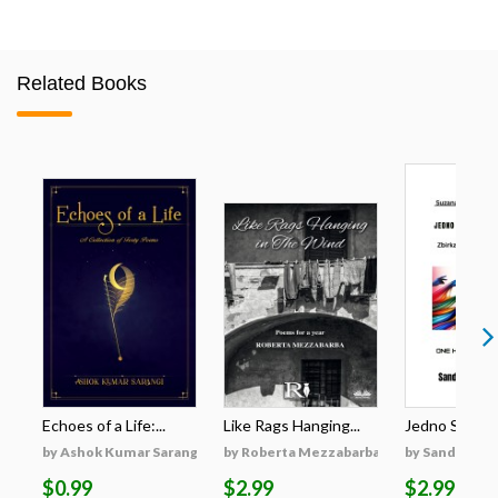
Related Books
Echoes of a Life:...
Like Rags Hanging...
Jedno Srce - Hi
by Ashok Kumar Sarangi
by Roberta Mezzabarba
by Sandeep Ku
$0.99
$2.99
$2.99