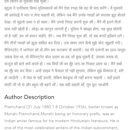
ऐसे कितने ही मुकदमे देख चुकी।
मृदुला ने प्रतिवाद किया-पुलिसवालों को मैंने ऐसा रगड़ा कि वह भी याद करेंगे। मैं मुकदमे
की कार्रवाई में भाग न लेना चाहती थी; लेकिन जब मैंने उनके गवाहों को सरासर झूठ बोलते
देखा, तो मुझसे ज़ब्त न हो सका। मैंने उनसे जिरह करनी शुरू की। मैंने भी इतने दिनों
घास नहीं खोदी है। थोड़ा-सा कानून जानती हूँ। पुलिस ने समझा होगा, यह कुछ बोलेगी
तो है नहीं, हम जो बयान चाहेंगे, देंगे। जब मैंने जिरह शुरू की, तो सब बगलें झाँकने लगे।
मैंने तीनों गवाहों को झूठा साबित कर दिया। उस समय जाने कैसे मुझे चोट सूझती गयी।
मैजिस्ट्रेट ने थानेदार को दो-तीन बार फटकार भी बतायी। वह मेरे प्रश्नों का ऊल-जलूल
जवाब देता था, तो मैजिस्ट्रेट बोल उठता था-वह जो कुछ पूछती हैं, उसका जवाब दो,
फजूल की बातें क्यों करते हो। तब मियाँ जी का मुँह जरा-सा निकल आता था। मैंने सबों
का मुँह बंद कर दिया। अभी साहब ने फैसला तो नहीं सुनाया, लेकिन मुझे विश्वास है, बरी
हो जाऊँगी । मैं जेल से नहीं डरती; लेकिन बेवकूफ भी नहीं बनना चाहती । वहाँ हमारे
मंत्री जी भी थे और बहुत-सी बहनें थीं। सब यही कहती थीं, तुम छूट जाओगी
Author Description
Premchand (31 July 1880 ? 8 October 1936), better known as
Munshi Premchand,Munshi being an honorary prefix, was an
Indian writer famous for his modern Hindustani literature. He is
one of the most celebrated writers of the Indian subcontinent,