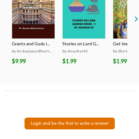
Grants and Gods i...
Stories on Lord G...
Get Immortali
by Dr. Ranjana Bhatt...
by Anusha HS
by Shri Premch
$9.99
$1.99
$1.99
Login and be the first to write a review!