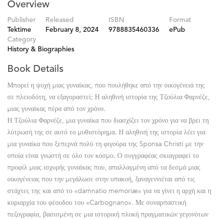
Overview
Publisher
Released
ISBN
Format
Tektime
February 8, 2024
9788835460336
ePub
Category
History & Biographies
Book Details
Μπορεί η ψυχή μιας γυναίκας, που πουλήθηκε από την οικογένειά της
σε πλειοδότη, να εξαγοραστεί; Η αληθινή ιστορία της Τζούλια Φαρνέζε,
μιας γυναίκας πέρα από τον χρόνο.
Η Τζούλια Φαρνέζε, μια γυναίκα που διασχίζει τον χρόνο για να βρει τη
λύτρωσή της σε αυτό το μυθιστόρημα. Η αληθινή της ιστορία λέει για
μια γυναίκα που ξεπερνά πολύ τη φιγούρα της Sponsa Christi με την
οποία είναι γνωστή σε όλο τον κόσμο. Ο συγγραφέας σκιαγραφεί το
προφίλ μιας ισχυρής γυναίκας που, απαλλαγμένη από τα δεσμά μιας
οικογένειας που την μεγάλωσε στην υπακοή, ξαναγεννιέται από τις
στάχτες της και από το «damnatio memoriæ» για να γίνει η αρχή και η
κυριαρχία του φέουδου του «Carbognano». Με συναρπαστική
πεζογραφία, βασισμένη σε μια ιστορική πλοκή πραγματικών γεγονότων