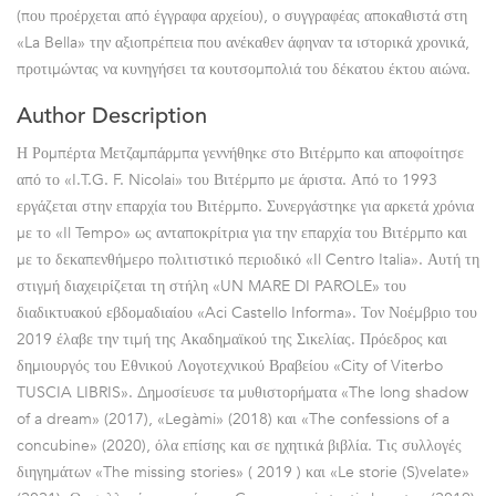
(που προέρχεται από έγγραφα αρχείου), ο συγγραφέας αποκαθιστά στη
«La Bella» την αξιοπρέπεια που ανέκαθεν άφηναν τα ιστορικά χρονικά,
προτιμώντας να κυνηγήσει τα κουτσομπολιά του δέκατου έκτου αιώνα.
Author Description
Η Ρομπέρτα Μετζαμπάρμπα γεννήθηκε στο Βιτέρμπο και αποφοίτησε
από το «I.T.G. F. Nicolai» του Βιτέρμπο με άριστα. Από το 1993
εργάζεται στην επαρχία του Βιτέρμπο. Συνεργάστηκε για αρκετά χρόνια
με το «Il Tempo» ως ανταποκρίτρια για την επαρχία του Βιτέρμπο και
με το δεκαπενθήμερο πολιτιστικό περιοδικό «Il Centro Italia». Αυτή τη
στιγμή διαχειρίζεται τη στήλη «UN MARE DI PAROLE» του
διαδικτυακού εβδομαδιαίου «Aci Castello Informa». Τον Νοέμβριο του
2019 έλαβε την τιμή της Ακαδημαϊκού της Σικελίας. Πρόεδρος και
δημιουργός του Εθνικού Λογοτεχνικού Βραβείου «City of Viterbo
TUSCIA LIBRIS». Δημοσίευσε τα μυθιστορήματα «The long shadow
of a dream» (2017), «Legàmi» (2018) και «The confessions of a
concubine» (2020), όλα επίσης και σε ηχητικά βιβλία. Τις συλλογές
διηγημάτων «The missing stories» ( 2019 ) και «Le storie (S)velate»