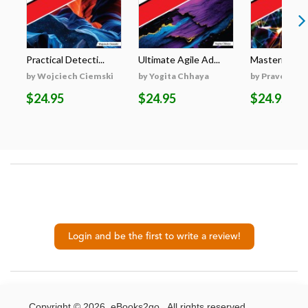
Practical Detecti...
Ultimate Agile Ad...
Mastering Gen
by Wojciech Ciemski
by Yogita Chhaya
by Praveen K
$24.95
$24.95
$24.95
Login and be the first to write a review!
Copyright © 2026. eBooks2go. All rights reserved.