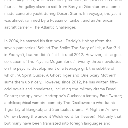
four as the galley slave to sail, from Barry to Gibraltar on a home-
made concrete yacht during Desert Storm. En voyage, the yacht
was almost rammed by a Russian oil tanker, and an American
aircraft carrier - The Atlantic Challenger.
In 2004, he started his first novel, Daddy's Hobby (from the
seven-part series 'Behind The Smile: The Story of Lek, a Bar Girl
in Pattaya'), but he didn't finish it until 2012. However, his largest
collection is 'The Psychic Megan Series', twenty-three novelettes
on the psychic development of a teenage girl, the subtitle of
which, 'A Spirit Guide, A Ghost Tiger and One Scary Mother!'
sums them up nicely. However, since 2012, he has written fifty-
odd novels and novelettes, including the military drama Dead
Centre; the spy novel Andropov's Cuckoo; a fantasy Fate Twister;
a philosophical vampire comedy The Disallowed; a whodunnit
Tiger Lily of Bangkok; and Spiritualist drama, A Night in Annwn
(Annwn being the ancient Welsh word for Heaven). Not only that,
but many have been translated into foreign languages and