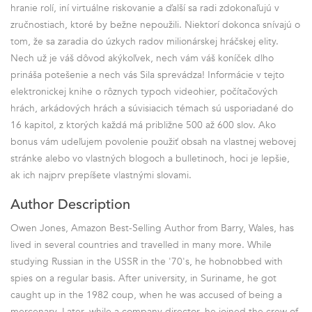
hranie rolí, iní virtuálne riskovanie a ďalší sa radi zdokonaľujú v
zručnostiach, ktoré by bežne nepoužili. Niektorí dokonca snívajú o
tom, že sa zaradia do úzkych radov milionárskej hráčskej elity.
Nech už je váš dôvod akýkoľvek, nech vám váš koníček dlho
prináša potešenie a nech vás Sila sprevádza! Informácie v tejto
elektronickej knihe o rôznych typoch videohier, počítačových
hrách, arkádových hrách a súvisiacich témach sú usporiadané do
16 kapitol, z ktorých každá má približne 500 až 600 slov. Ako
bonus vám udeľujem povolenie použiť obsah na vlastnej webovej
stránke alebo vo vlastných blogoch a bulletinoch, hoci je lepšie,
ak ich najprv prepíšete vlastnými slovami.
Author Description
Owen Jones, Amazon Best-Selling Author from Barry, Wales, has
lived in several countries and travelled in many more. While
studying Russian in the USSR in the '70's, he hobnobbed with
spies on a regular basis. After university, in Suriname, he got
caught up in the 1982 coup, when he was accused of being a
mercenary. Later, while a company director, he joined the crew of