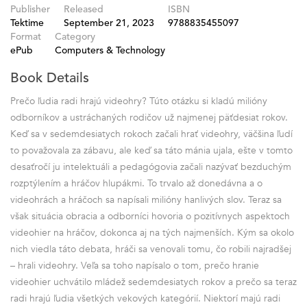
Publisher
Released
ISBN
Tektime
September 21, 2023
9788835455097
Format
Category
ePub
Computers & Technology
Book Details
Prečo ľudia radi hrajú videohry? Túto otázku si kladú milióny
odborníkov a ustráchaných rodičov už najmenej päťdesiat rokov.
Keď sa v sedemdesiatych rokoch začali hrať videohry, väčšina ľudí
to považovala za zábavu, ale keď sa táto mánia ujala, ešte v tomto
desaťročí ju intelektuáli a pedagógovia začali nazývať bezduchým
rozptýlením a hráčov hlupákmi. To trvalo až donedávna a o
videohrách a hráčoch sa napísali milióny hanlivých slov. Teraz sa
však situácia obracia a odborníci hovoria o pozitívnych aspektoch
videohier na hráčov, dokonca aj na tých najmenších. Kým sa okolo
nich viedla táto debata, hráči sa venovali tomu, čo robili najradšej
– hrali videohry. Veľa sa toho napísalo o tom, prečo hranie
videohier uchvátilo mládež sedemdesiatych rokov a prečo sa teraz
radi hrajú ľudia všetkých vekových kategórií. Niektorí majú radi