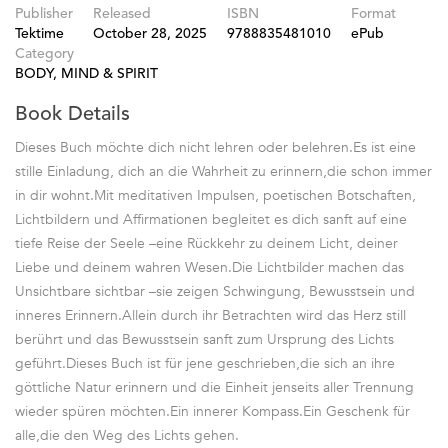
Publisher
Released
ISBN
Format
Tektime
October 28, 2025
9788835481010
ePub
Category
BODY, MIND & SPIRIT
Book Details
Dieses Buch möchte dich nicht lehren oder belehren.Es ist eine
stille Einladung, dich an die Wahrheit zu erinnern,die schon immer
in dir wohnt.Mit meditativen Impulsen, poetischen Botschaften,
Lichtbildern und Affirmationen begleitet es dich sanft auf eine
tiefe Reise der Seele –eine Rückkehr zu deinem Licht, deiner
Liebe und deinem wahren Wesen.Die Lichtbilder machen das
Unsichtbare sichtbar –sie zeigen Schwingung, Bewusstsein und
inneres Erinnern.Allein durch ihr Betrachten wird das Herz still
berührt und das Bewusstsein sanft zum Ursprung des Lichts
geführt.Dieses Buch ist für jene geschrieben,die sich an ihre
göttliche Natur erinnern und die Einheit jenseits aller Trennung
wieder spüren möchten.Ein innerer Kompass.Ein Geschenk für
alle,die den Weg des Lichts gehen.