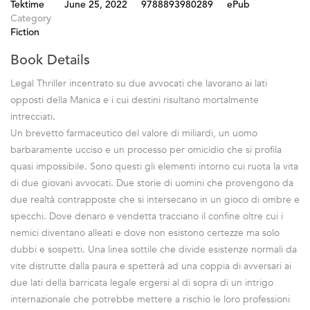
Tektime
June 25, 2022
9788893980289
ePub
Category
Fiction
Book Details
Legal Thriller incentrato su due avvocati che lavorano ai lati
opposti della Manica e i cui destini risultano mortalmente
intrecciati.
Un brevetto farmaceutico del valore di miliardi, un uomo
barbaramente ucciso e un processo per omicidio che si profila
quasi impossibile. Sono questi gli elementi intorno cui ruota la vita
di due giovani avvocati. Due storie di uomini che provengono da
due realtà contrapposte che si intersecano in un gioco di ombre e
specchi. Dove denaro e vendetta tracciano il confine oltre cui i
nemici diventano alleati e dove non esistono certezze ma solo
dubbi e sospetti. Una linea sottile che divide esistenze normali da
vite distrutte dalla paura e spetterà ad una coppia di avversari ai
due lati della barricata legale ergersi al di sopra di un intrigo
internazionale che potrebbe mettere a rischio le loro professioni