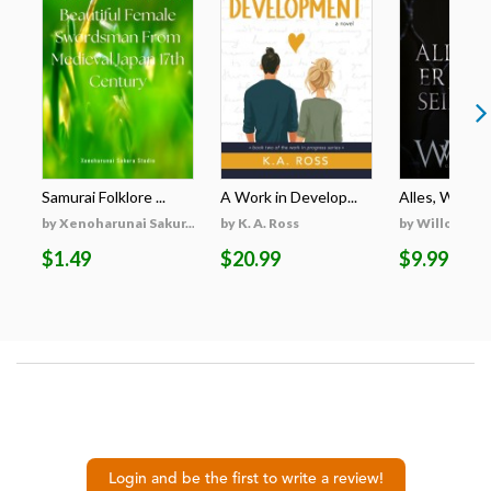
Samurai Folklore ...
A Work in Develop...
Alles, Was Er 
by Xenoharunai Sakur...
by K. A. Ross
by Willow Wi
$1.49
$20.99
$9.99
Login and be the first to write a review!