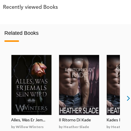
Recently viewed Books
Related Books
Alles, Was Er Jem...
Il Ritorno Di Kade
Kades Rückk
by Willow Winters
by Heather Slade
by Heather S