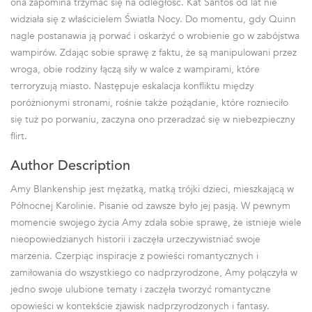
ona zapomina trzymać się na odległość. Kat Santos od lat nie
widziała się z właścicielem Światła Nocy. Do momentu, gdy Quinn
nagle postanawia ją porwać i oskarżyć o wrobienie go w zabójstwa
wampirów. Zdając sobie sprawę z faktu, że są manipulowani przez
wroga, obie rodziny łączą siły w walce z wampirami, które
terroryzują miasto. Następuje eskalacja konfliktu między
poróżnionymi stronami, rośnie także pożądanie, które roznieciło
się tuż po porwaniu, zaczyna ono przeradzać się w niebezpieczny
flirt.
Author Description
Amy Blankenship jest mężatką, matką trójki dzieci, mieszkającą w
Północnej Karolinie. Pisanie od zawsze było jej pasją. W pewnym
momencie swojego życia Amy zdała sobie sprawę, że istnieje wiele
nieopowiedzianych historii i zaczęła urzeczywistniać swoje
marzenia. Czerpiąc inspiracje z powieści romantycznych i
zamiłowania do wszystkiego co nadprzyrodzone, Amy połączyła w
jedno swoje ulubione tematy i zaczęła tworzyć romantyczne
opowieści w kontekście zjawisk nadprzyrodzonych i fantasy.