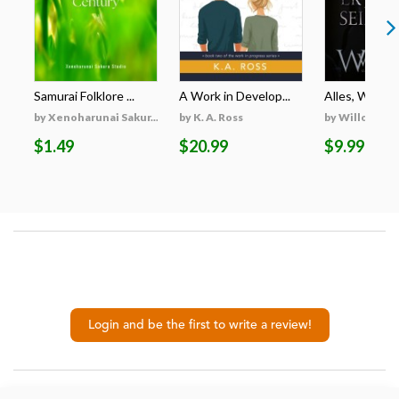
Samurai Folklore ...
A Work in Develop...
Alles, Was Er 
by Xenoharunai Sakur...
by K. A. Ross
by Willow Wi
$1.49
$20.99
$9.99
Login and be the first to write a review!