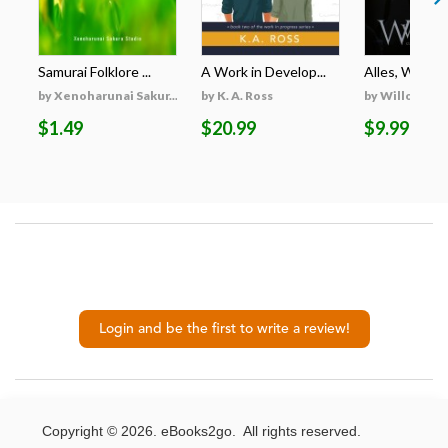
Samurai Folklore ...
A Work in Develop...
Alles, Was Er 
by Xenoharunai Sakur...
by K. A. Ross
by Willow Wi
$1.49
$20.99
$9.99
Login and be the first to write a review!
Copyright © 2026. eBooks2go. All rights reserved.