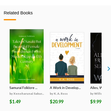
Related Books
Samurai Folklore ...
A Work in Develop...
Alles, Was Er 
by Xenoharunai Sakur...
by K. A. Ross
by Willow Wi
$1.49
$20.99
$9.99