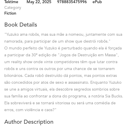
Tektime
May 22, 2025
9788835475996
ePub
Category
Fiction
Book Details
"Yuzuko ama robôs, mas sua mãe a nomeou, juntamente com sua
namorada, para participar de um show que destrói robôs."
O mundo perfeito de Yuzuko é perturbado quando ela é forçada
a participar da 30ª edição de "Jogos de Destruição em Massa",
um reality show onde vinte competidores têm que lutar contra
robôs e uns contra os outros por uma chance de se tornarem
bilionários. Cada robô destruído dá pontos, mas pontos extras
são concedidos por atos de sexo e assassinato. Enquanto Yuzuko
se une a amigos virtuais, ela descobre segredos sombrios sobre
sua família ao confrontar a dona do programa, a notória Sia Bucks.
Ela sobreviverá e se tornará vitoriosa ou será uma comédia de
erros, com violência e caos?"
Author Description