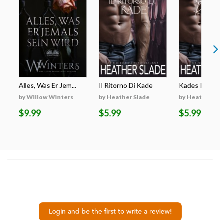
Alles, Was Er Jem...
Il Ritorno Di Kade
Kades Rückk
by Willow Winters
by Heather Slade
by Heather S
$9.99
$5.99
$5.99
Login and be the first to write a review!