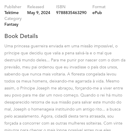
Publisher
Released
ISBN
Format
Tektime
May 9, 2024
9788835463290
ePub
Category
Fantasy
Book Details
Uma princesa guerreira enviada em uma missão impossível, o
príncipe que decidiu que valia a pena salvá-la e o mal que
destruirá mundo deles... Para me punir por nascer com o dom da
previsão, meu pai ordenou que eu invadisse o país dos ursos,
sabendo que nunca mais voltaria. A floresta congelada levou
todos os meus homens, deixando-me agarrada à vida. Mesmo
assim, o Príncipe Joseph me abraçou, forçando-me a viver entre
seu povo para me dar um novo começo. Quando o rei há muito
desaparecido retorna de sua missão para salvar este mundo do
mal, Joseph o homenageia instituindo um antigo rito... a busca
pelo acasalamento. Agora, cidadã desta terra atrasada, sou
forçada a concorrer com as outras mulheres solteiras. Com vinte
minutos para chegar o mais longe possível antes que eles