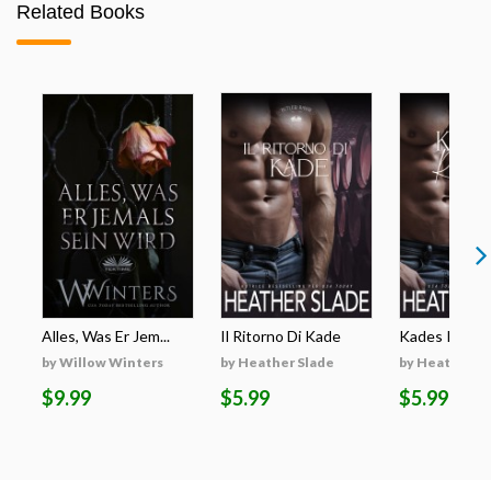
Related Books
Alles, Was Er Jem...
Il Ritorno Di Kade
Kades Rückk
by Willow Winters
by Heather Slade
by Heather S
$9.99
$5.99
$5.99