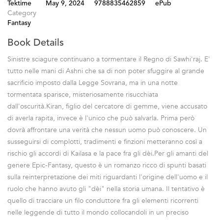
Tektime
May 9, 2024
9788835462859
ePub
Category
Fantasy
Book Details
Sinistre sciagure continuano a tormentare il Regno di Sawhi'raj. E'
tutto nelle mani di Ashni che sa di non poter sfuggire al grande
sacrificio imposto dalla Legge Sovrana, ma in una notte
tormentata sparisce, misteriosamente risucchiata
dall'oscurità.Kiran, figlio del cercatore di gemme, viene accusato
di averla rapita, invece è l'unico che può salvarla. Prima però
dovrà affrontare una verità che nessun uomo può conoscere. Un
susseguirsi di complotti, tradimenti e finzioni metteranno così a
rischio gli accordi di Kailasa e la pace fra gli dèi.Per gli amanti del
genere Epic-Fantasy, questo è un romanzo ricco di spunti basati
sulla reinterpretazione dei miti riguardanti l'origine dell'uomo e il
ruolo che hanno avuto gli "dèi" nella storia umana. Il tentativo è
quello di tracciare un filo conduttore fra gli elementi ricorrenti
nelle leggende di tutto il mondo collocandoli in un preciso