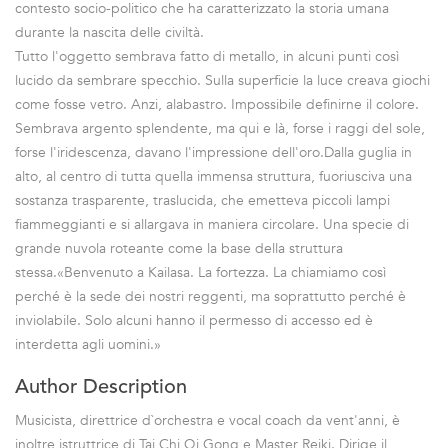
contesto socio-politico che ha caratterizzato la storia umana
durante la nascita delle civiltà.
Tutto l'oggetto sembrava fatto di metallo, in alcuni punti così
lucido da sembrare specchio. Sulla superficie la luce creava giochi
come fosse vetro. Anzi, alabastro. Impossibile definirne il colore.
Sembrava argento splendente, ma qui e là, forse i raggi del sole,
forse l'iridescenza, davano l'impressione dell'oro.Dalla guglia in
alto, al centro di tutta quella immensa struttura, fuoriusciva una
sostanza trasparente, traslucida, che emetteva piccoli lampi
fiammeggianti e si allargava in maniera circolare. Una specie di
grande nuvola roteante come la base della struttura
stessa.«Benvenuto a Kailasa. La fortezza. La chiamiamo così
perché è la sede dei nostri reggenti, ma soprattutto perché è
inviolabile. Solo alcuni hanno il permesso di accesso ed è
interdetta agli uomini.»
Author Description
Musicista, direttrice d`orchestra e vocal coach da vent'anni, è
inoltre istruttrice di Tai Chi Qi Gong e Master Reiki. Dirige il