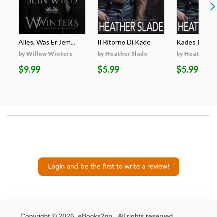
Alles, Was Er Jem...
Il Ritorno Di Kade
Kades Rückk
by Willow Winters
by Heather Slade
by Heather S
$9.99
$5.99
$5.99
Login and be the first to write a review!
Copyright © 2026. eBooks2go. All rights reserved.