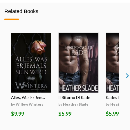
Related Books
Alles, Was Er Jem...
Il Ritorno Di Kade
Kades Rückk
by Willow Winters
by Heather Slade
by Heather S
$9.99
$5.99
$5.99