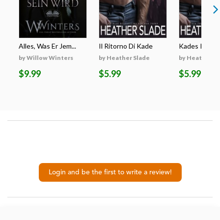
Alles, Was Er Jem...
Il Ritorno Di Kade
Kades Rückk
by Willow Winters
by Heather Slade
by Heather S
$9.99
$5.99
$5.99
Login and be the first to write a review!