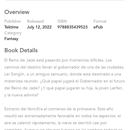
Overview
Publisher
Released
ISBN
Format
Tektime
July 12, 2022
9788835439523
ePub
Category
Fantasy
Book Details
El Reino de Jade está pasando por momentos difíciles. Los
caminos del destino llevan al gobernador de una de las ciudades,
Lei Songlin, a un antiguo santuario, donde está destinado a una
misteriosa reunión. ¿Qué papel jugará el Gobernador en el futuro
del Reino de Jade? ¿Y qué papel jugarán su hija, la joven Lanfen,
y la nueva adivina?
Extracto del libro:Era el comienzo de la primavera. Este año
resultó ser extremadamente favorable en todos los aspectos: el
aire se calentó rápidamente, la nieve se derritió casi por
completo. Aunque en algunos lugares en las sombras todavía se