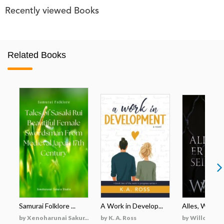
Recently viewed Books
Related Books
Samurai Folklore ...
A Work in Develop...
Alles, Was Er 
by Xenoharunai Sakur...
by K. A. Ross
by Willow Wi