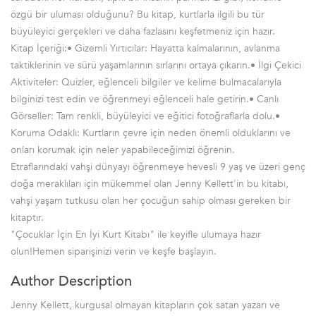
özgü bir uluması olduğunu? Bu kitap, kurtlarla ilgili bu tür
büyüleyici gerçekleri ve daha fazlasını keşfetmeniz için hazır.
Kitap İçeriği:• Gizemli Yırtıcılar: Hayatta kalmalarının, avlanma
taktiklerinin ve sürü yaşamlarının sırlarını ortaya çıkarın.• İlgi Çekici
Aktiviteler: Quizler, eğlenceli bilgiler ve kelime bulmacalarıyla
bilginizi test edin ve öğrenmeyi eğlenceli hale getirin.• Canlı
Görseller: Tam renkli, büyüleyici ve eğitici fotoğraflarla dolu.•
Koruma Odaklı: Kurtların çevre için neden önemli olduklarını ve
onları korumak için neler yapabileceğimizi öğrenin.
Etraflarındaki vahşi dünyayı öğrenmeye hevesli 9 yaş ve üzeri genç
doğa meraklıları için mükemmel olan Jenny Kellett'in bu kitabı,
vahşi yaşam tutkusu olan her çocuğun sahip olması gereken bir
kitaptır.
"Çocuklar İçin En İyi Kurt Kitabı" ile keyifle ulumaya hazır
olun!Hemen siparişinizi verin ve keşfe başlayın.
Author Description
Jenny Kellett, kurgusal olmayan kitapların çok satan yazarı ve