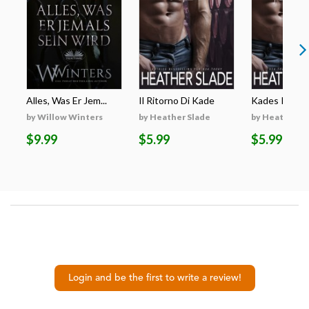
Alles, Was Er Jem...
Il Ritorno Di Kade
Kades Rückk
by Willow Winters
by Heather Slade
by Heather S
$9.99
$5.99
$5.99
Login and be the first to write a review!