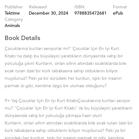
Publisher
Released
ISBN
Format
Tektime
December 30, 2024
9788835472681
ePub
Category
Animals
Book Details
Çocuklarınız kurtları seviyorlar mı? 'Çocuklar İçin En İyi Kurt
Kitabı'na dalıp bu büyüleyici yaratıkların dünyasında vahşi bir
yolculuğa çıkın! Kurtların, onları sıfırın altındaki sıcaklıklarda bile
sıcak tutan özel bir kürk tabakasına sahip olduklarını biliyor
muydunuz? Peki ya bir sürüdeki her kurdun, tıpkı bir insanın
parmak izi gibi, kendine özgü bir uluması olduğunu?
9+ Yaş Çocuklar İçin En İyi Kurt KitabıÇocuklarınız kurtları seviyor
mu? "Çocuklar İçin En İyi Kurt Kitabı" ile bu büyüleyici yaratıkların
dünyasında vahşi bir yolculuğa çıkmaya hazır olun!
Kurtların, onları sıfırın altındaki sıcaklıklarda bile sıcak tutan özel bir
kürk tabakasına sahip olduklarını biliyor muydunuz? Peki ya bir
sürüdeki her kurdun, tıpkı bir insanın parmak izi gibi, kendine