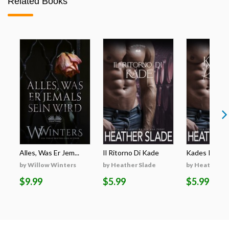
Related Books
Alles, Was Er Jem...
Il Ritorno Di Kade
Kades Rückk
by Willow Winters
by Heather Slade
by Heather S
$9.99
$5.99
$5.99