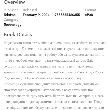
Overview
Publisher
Released
ISBN
Format
Tektime
February 9, 2024
9788835460855
ePub
Category
Technology
Book Details
Існує багато типів автомобілів або «машин», як люблять їх називати
деякі люди. Є «сімейні» моделі, які полегшують наше повсякденне
життя та доставляють нас на роботу або за покупками до магазинів;
потім є «робочі конячки» - вантажопасажирські автомобілі,
фургони та вантажівки, названі на честь тварин, яких вони
замінили; та автомобілі мрії... «Lamborghini», «Maserati», «Rolls-
Royce» тощо. Однак з'явився і новий клас – гібрид.
Концепція сучасних гібридних автомобілів із двома двигунами
спочатку була зустрінута насторожено з боку автомобільної
промисловості та громадськості. Вартість була неймовірною, а вага
двох двигунів в одному автомобілі здавалася неможливою. Тепер
нам відомо, чим це обернулося, але чи знаєте ви, як довго людство