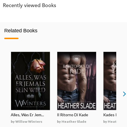
Recently viewed Books
Related Books
Alles, Was Er Jem...
Il Ritorno Di Kade
Kades Rückk
by Willow Winters
by Heather Slade
by Heather S