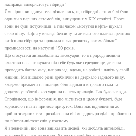
насправді використовує гібриди?
Ймовірно, ви здивуєтеся, дізнавшись, що гібридні автомобілі були
одними з перших автомобілів, випущених у ХІХ столітті. Проте
вони не були потужними, а тим часом «могутня нафта» шукала
свою нішу. Нафта у вигляді бензину та дизельного палива зрештою
витіснила гібриди та проклала шлях розвитку автомобільної
промисловості на наступні 150 років.
Що стосується автомобільних аксесуарів, то в природі людини
властиво налаштовувати під себе будь-яке середовище, де вона
проводить багато часу, наприклад, вдома, на роботі і навіть у своїй
машині. Ми вішаємо різні дрібнички на дзеркало заднього виду,
кладемо предмети на полицю біля заднього вітрового скла та
додаємо улюблені аксесуари на панель приладів. Так було завжди.
Сподіваюся, що інформація, що міститься в цьому буклеті, буде
корисною і навіть принесе прибуток. Вона має відношення до
щойно згаданих тем і розділена на вісімнадцять розділів приблизно
по п'ятсот-шістсот слів у кожному.
Я впевнений, що вона зацікавить людей, які люблять автомобілі,
технології та автоаксесуари. Як додатковий бонус я надаю вам