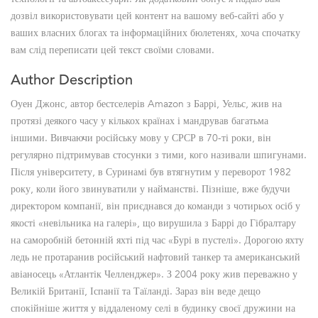
дозвіл використовувати цей контент на вашому веб-сайті або у
ваших власних блогах та інформаційних бюлетенях, хоча спочатку
вам слід переписати цей текст своїми словами.
Author Description
Оуен Джонс, автор бестселерів Amazon з Баррі, Уельс, жив на
протязі деякого часу у кількох країнах і мандрував багатьма
іншими. Вивчаючи російську мову у СРСР в 70-ті роки, він
регулярно підтримував стосунки з тими, кого називали шпигунами.
Після університету, в Суринамі був втягнутим у переворот 1982
року, коли його звинуватили у найманстві. Пізніше, вже будучи
директором компанії, він приєднався до команди з чотирьох осіб у
якості «невільника на галері», що вирушила з Баррі до Гібралтару
на саморобній бетонній яхті під час «Бурі в пустелі». Дорогою яхту
ледь не протаранив російський нафтовий танкер та американський
авіаносець «Атлантік Челленджер». З 2004 року жив переважно у
Великій Британії, Іспанії та Таїланді. Зараз він веде дещо
спокійніше життя у віддаленому селі в будинку своєї дружини на