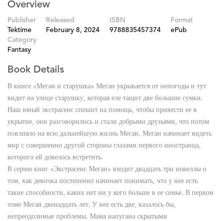
Overview
Publisher
Released
ISBN
Format
Tektime
February 8, 2024
9788835457374
ePub
Category
Fantasy
Book Details
В книге «Меган и старушка» Меган укрывается от непогоды и тут
видит на улице старушку, которая еле тащит две большие сумки.
Наш юный экстрасенс спешит на помощь, чтобы привести ее в
укрытие, они разговорились и стали добрыми друзьями, что потом
повлияло на всю дальнейшую жизнь Меган. Меган начинает видеть
мир с совершенно другой стороны глазами первого иностранца,
которого ей довелось встретить.
В серию книг «Экстрасенс Меган» входит двадцать три новеллы о
том, как девочка постепенно начинает понимать, что у нее есть
такие способности, каких нет ни у кого больше в ее семье. В первом
томе Меган двенадцать лет. У нее есть две, казалось бы,
непреодолимые проблемы. Мама напугана скрытыми