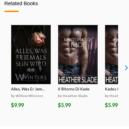
Related Books
Alles, Was Er Jem...
Il Ritorno Di Kade
Kades Rückk
by Willow Winters
by Heather Slade
by Heather S
$9.99
$5.99
$5.99