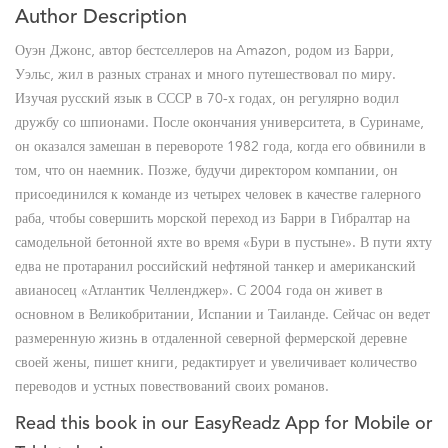
Author Description
Оуэн Джонс, автор бестселлеров на Amazon, родом из Барри,
Уэльс, жил в разных странах и много путешествовал по миру.
Изучая русский язык в СССР в 70-х годах, он регулярно водил
дружбу со шпионами. После окончания университета, в Суринаме,
он оказался замешан в перевороте 1982 года, когда его обвинили в
том, что он наемник. Позже, будучи директором компании, он
присоединился к команде из четырех человек в качестве галерного
раба, чтобы совершить морской переход из Барри в Гибралтар на
самодельной бетонной яхте во время «Бури в пустыне». В пути яхту
едва не протаранил российский нефтяной танкер и американский
авианосец «Атлантик Челленджер». С 2004 года он живет в
основном в Великобритании, Испании и Таиланде. Сейчас он ведет
размеренную жизнь в отдаленной северной фермерской деревне
своей жены, пишет книги, редактирует и увеличивает количество
переводов и устных повествований своих романов.
Read this book in our EasyReadz App for Mobile or