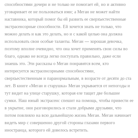
способностями дочери и не только не помогает ей, но и активно
уговаривает ее не пользоваться ими; а Меган не может найти
наставника, который помог бы ей развить ее сверхъестественные
экстрасенсорные способности. Ей хочется знать не только, что
можно делать и как это делать, но и с какой целью она должна
использовать свои особые таланты. Меган — хорошая девочка,
поэтому вполне очевидно, что она хочет применять свои силы во
благо, однако не всегда легко поступать правильно, даже если
знаешь это. Эти рассказы о Меган понравятся всем, кто
интересуется экстрасенсорными способностями,
сверхъестественным и паранормальным, в возрасте от десяти до ста
лет. В книге «Меган и старушка» Меган укрывается от непогоды и
тут видит на улице старушку, которая еле тащит две большие
сумки. Наш юный экстрасенс спешит на помощь, чтобы привести ее
в укрытие, они разговорились и стали добрыми друзьями, что
потом повлияло на всю дальнейшую жизнь Меган. Меган начинает
видеть мир с совершенно другой стороны глазами первого
иностранца, которого ей довелось встретить.