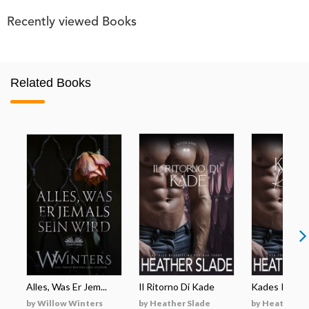
Recently viewed Books
Related Books
Alles, Was Er Jem...
Il Ritorno Di Kade
Kades Rückk
by Willow Winters
by Heather Slade
by Heather S