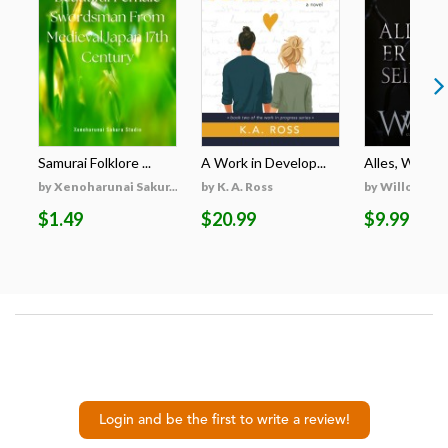
Samurai Folklore ...
A Work in Develop...
Alles, Was Er 
by Xenoharunai Sakur...
by K. A. Ross
by Willow Wi
$1.49
$20.99
$9.99
Login and be the first to write a review!