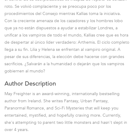
roto. Se volvió complaciente y se preocupa poco por los
procedimientos del Consejo mientras Kallias toma la iniciativa.
Con la creciente amenaza de los cazadores y los hombres lobo
que ya no están dispuestos a ayudar a estabilizar Londres, a
unificar a los vampiros de todo el mundo, Kallias cree que es hora
de despertar al único líder verdadero: Arthemis. El ciclo completo
llega a su fin. Lilia y Helena se enfrentan al vampiro original. A
pesar de sus diferencias, la elección debe hacerse con grandes
sacrificios. ¿Salvarán a la humanidad o dejarán que los vampiros
gobiernen al mundo?
Author Description
May Freighter is an award-winning, internationally bestselling
author from Ireland. She writes Fantasy, Urban Fantasy,
Paranormal Romance, and Sci-Fi Mysteries that will keep you
entertained, mystified, and hopefully craving more. Currently,
she's attempting to parent two little monsters and hasn't slept in
over 4 years.