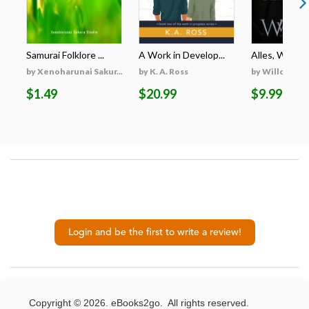
Samurai Folklore ...
A Work in Develop...
Alles, Was Er 
by Xenoharunai Sakur...
by K. A. Ross
by Willow Wi
$1.49
$20.99
$9.99
Login and be the first to write a review!
Copyright © 2026. eBooks2go. All rights reserved.