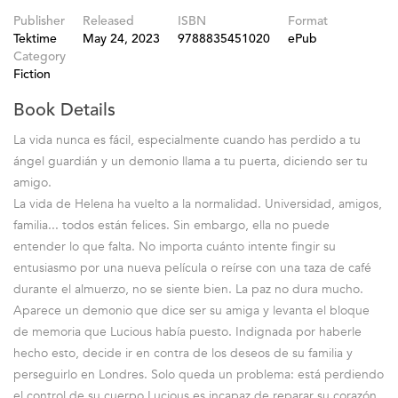
Publisher
Released
ISBN
Format
Tektime
May 24, 2023
9788835451020
ePub
Category
Fiction
Book Details
La vida nunca es fácil, especialmente cuando has perdido a tu
ángel guardián y un demonio llama a tu puerta, diciendo ser tu
amigo.
La vida de Helena ha vuelto a la normalidad. Universidad, amigos,
familia... todos están felices. Sin embargo, ella no puede
entender lo que falta. No importa cuánto intente fingir su
entusiasmo por una nueva película o reírse con una taza de café
durante el almuerzo, no se siente bien. La paz no dura mucho.
Aparece un demonio que dice ser su amiga y levanta el bloque
de memoria que Lucious había puesto. Indignada por haberle
hecho esto, decide ir en contra de los deseos de su familia y
perseguirlo en Londres. Solo queda un problema: está perdiendo
el control de su cuerpo.Lucious es incapaz de reparar su corazón