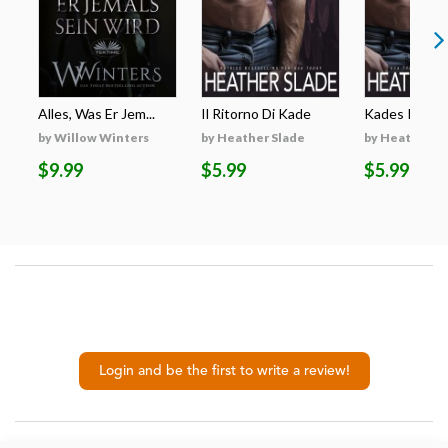
Alles, Was Er Jem...
Il Ritorno Di Kade
Kades Rückk
by Willow Winters
by Heather Slade
by Heather S
$9.99
$5.99
$5.99
Login and be the first to write a review!