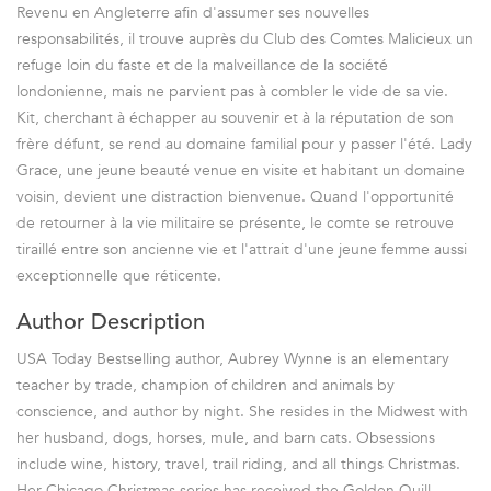
Revenu en Angleterre afin d'assumer ses nouvelles
responsabilités, il trouve auprès du Club des Comtes Malicieux un
refuge loin du faste et de la malveillance de la société
londonienne, mais ne parvient pas à combler le vide de sa vie.
Kit, cherchant à échapper au souvenir et à la réputation de son
frère défunt, se rend au domaine familial pour y passer l'été. Lady
Grace, une jeune beauté venue en visite et habitant un domaine
voisin, devient une distraction bienvenue. Quand l'opportunité
de retourner à la vie militaire se présente, le comte se retrouve
tiraillé entre son ancienne vie et l'attrait d'une jeune femme aussi
exceptionnelle que réticente.
Author Description
USA Today Bestselling author, Aubrey Wynne is an elementary
teacher by trade, champion of children and animals by
conscience, and author by night. She resides in the Midwest with
her husband, dogs, horses, mule, and barn cats. Obsessions
include wine, history, travel, trail riding, and all things Christmas.
Her Chicago Christmas series has received the Golden Quill,