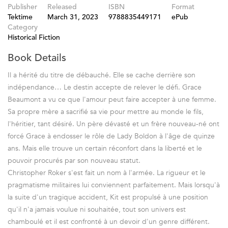
Publisher
Released
ISBN
Format
Tektime
March 31, 2023
9788835449171
ePub
Category
Historical Fiction
Book Details
Il a hérité du titre de débauché. Elle se cache derrière son
indépendance… Le destin accepte de relever le défi. Grace
Beaumont a vu ce que l'amour peut faire accepter à une femme.
Sa propre mère a sacrifié sa vie pour mettre au monde le fils,
l'héritier, tant désiré. Un père dévasté et un frère nouveau-né ont
forcé Grace à endosser le rôle de Lady Boldon à l'âge de quinze
ans. Mais elle trouve un certain réconfort dans la liberté et le
pouvoir procurés par son nouveau statut.
Christopher Roker s'est fait un nom à l'armée. La rigueur et le
pragmatisme militaires lui conviennent parfaitement. Mais lorsqu'à
la suite d'un tragique accident, Kit est propulsé à une position
qu'il n'a jamais voulue ni souhaitée, tout son univers est
chamboulé et il est confronté à un devoir d'un genre différent.