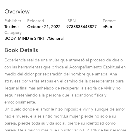
Overview
Publisher
Released
ISBN
Format
Tektime
October 21, 2022
9788835443827
ePub
Category
BODY, MIND & SPIRIT /General
Book Details
Experiencia real de una mujer que atravesó el proceso de duelo
con las herramientas que brinda el Acompañamiento Espiritual en
medio del dolor por separación del hombre que amaba. Ana
atraviesa por varias etapas en el camino de la desesperanza para
llegar al final más anhelado de recuperar la alegría de vivir y no
seguir reteniendo a la persona que la abandono física y
emocionalmente.
Un duelo donde el amor le hizo imposible vivir y aunque de amor
nadie muere, ella se sintió morir.La mujer pierde no solo a su
pareja, pierde toda su vida social, pierde su identidad como
pareja. Deja mucho más que un solo vacío.El 40 % de las personas