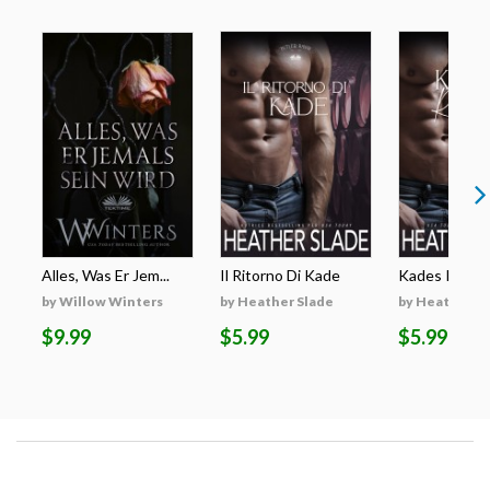
Alles, Was Er Jem...
Il Ritorno Di Kade
Kades Rückk
by Willow Winters
by Heather Slade
by Heather S
$9.99
$5.99
$5.99