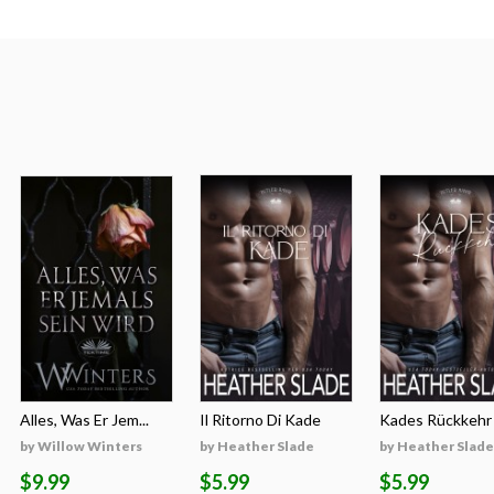
Alles, Was Er Jem...
Il Ritorno Di Kade
Kades Rückkehr
by Willow Winters
by Heather Slade
by Heather Slade
$9.99
$5.99
$5.99