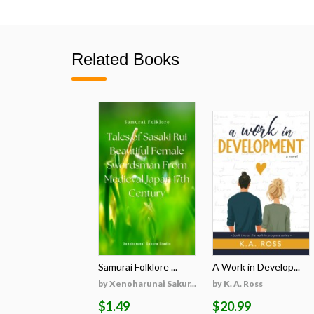
Related Books
Samurai Folklore ...
A Work in Develop...
by Xenoharunai Sakur...
by K. A. Ross
$1.49
$20.99