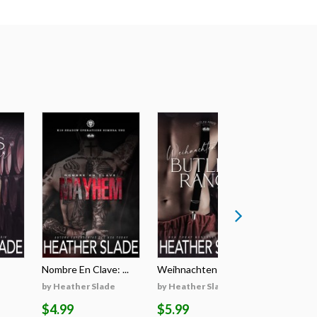
Nombre En Clave: ...
Weihnachten Auf D...
Il Segreto
by Heather Slade
by Heather Slade
by Heathe
$4.99
$5.99
$5.99