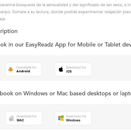
perenne búsqueda de la sensualidad y del significado de ser sexis, a tr
uerpo. Súmate a su lectura, donde podrás experimentar relajación plac
eja.
ription
ook in our EasyReadz App for Mobile or Tablet de
s book on Windows or Mac based desktops or lapt