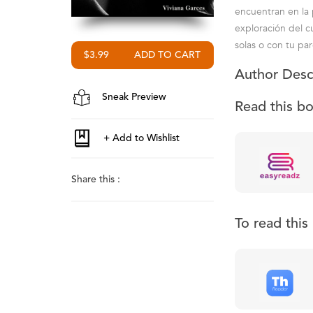
encuentran en la 
exploración del c
solas o con tu par
$3.99
Author Desc
Sneak Preview
Read this b
Share this :
To read thi