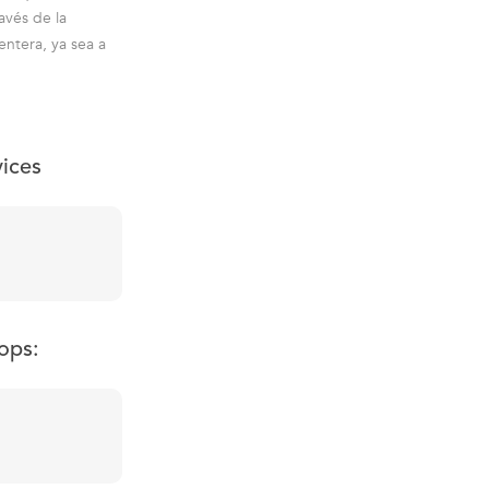
avés de la
entera, ya sea a
vices
ops: