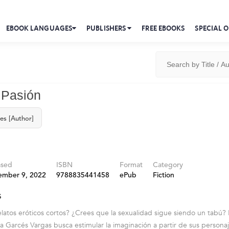
EBOOK LANGUAGES
PUBLISHERS
FREE EBOOKS
SPECIAL O
 Pasión
es [Author]
ased
ISBN
Format
Category
ember 9, 2022
9788835441458
ePub
Fiction
s
relatos eróticos cortos? ¿Crees que la sexualidad sigue siendo un tabú? 
a Garcés Vargas busca estimular la imaginación a partir de sus persona