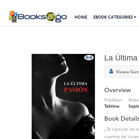
HOME
EBOOK CATEGORIES
La Última
Viviana Garc
Overview
Publisher
Rele
Tektime
Sept
Book Detail
¿Te cautivan los 
cuentos de Vivian