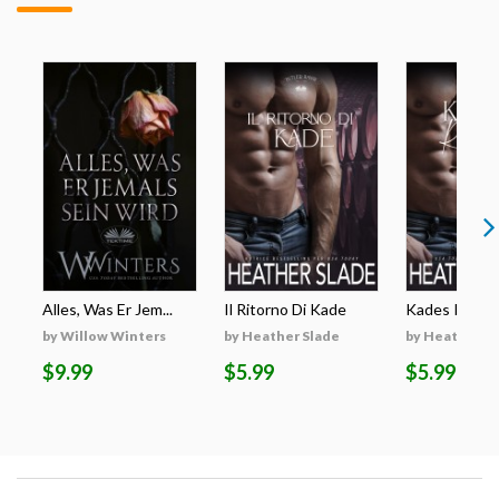
Alles, Was Er Jem...
Il Ritorno Di Kade
Kades Rückk
by Willow Winters
by Heather Slade
by Heather S
$9.99
$5.99
$5.99