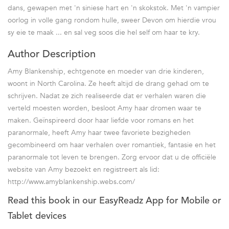
dans, gewapen met 'n siniese hart en 'n skokstok. Met 'n vampier
oorlog in volle gang rondom hulle, sweer Devon om hierdie vrou
sy eie te maak ... en sal veg soos die hel self om haar te kry.
Author Description
Amy Blankenship, echtgenote en moeder van drie kinderen,
woont in North Carolina. Ze heeft altijd de drang gehad om te
schrijven. Nadat ze zich realiseerde dat er verhalen waren die
verteld moesten worden, besloot Amy haar dromen waar te
maken. Geïnspireerd door haar liefde voor romans en het
paranormale, heeft Amy haar twee favoriete bezigheden
gecombineerd om haar verhalen over romantiek, fantasie en het
paranormale tot leven te brengen. Zorg ervoor dat u de officiële
website van Amy bezoekt en registreert als lid:
http://www.amyblankenship.webs.com/
Read this book in our EasyReadz App for Mobile or
Tablet devices