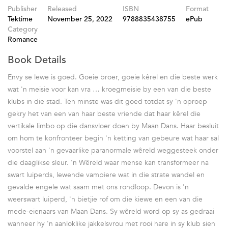
Publisher
Released
ISBN
Format
Tektime
November 25, 2022
9788835438755
ePub
Category
Romance
Book Details
Envy se lewe is goed. Goeie broer, goeie kêrel en die beste werk
wat 'n meisie voor kan vra … kroegmeisie by een van die beste
klubs in die stad. Ten minste was dit goed totdat sy 'n oproep
gekry het van een van haar beste vriende dat haar kêrel die
vertikale limbo op die dansvloer doen by Maan Dans. Haar besluit
om hom te konfronteer begin 'n ketting van gebeure wat haar sal
voorstel aan 'n gevaarlike paranormale wêreld weggesteek onder
die daaglikse sleur. 'n Wêreld waar mense kan transformeer na
swart luiperds, lewende vampiere wat in die strate wandel en
gevalde engele wat saam met ons rondloop. Devon is 'n
weerswart luiperd, 'n bietjie rof om die kiewe en een van die
mede-eienaars van Maan Dans. Sy wêreld word op sy as gedraai
wanneer hy 'n aanloklike jakkelsvrou met rooi hare in sy klub sien