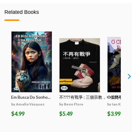
Related Books
Em Busca Do Sonho...
不????有戰爭 : 三個宗教，一個兇手
O CEMITÉRIO
by Amalia Vásquez
by Benn Flore
by Ian King
$4.99
$5.49
$3.99