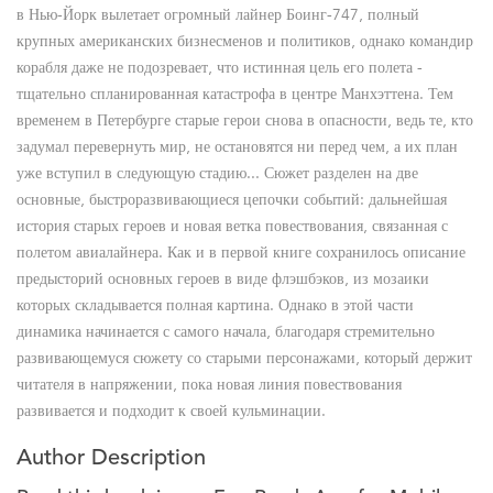
в Нью-Йорк вылетает огромный лайнер Боинг-747, полный
крупных американских бизнесменов и политиков, однако командир
корабля даже не подозревает, что истинная цель его полета -
тщательно спланированная катастрофа в центре Манхэттена. Тем
временем в Петербурге старые герои снова в опасности, ведь те, кто
задумал перевернуть мир, не остановятся ни перед чем, а их план
уже вступил в следующую стадию... Сюжет разделен на две
основные, быстроразвивающиеся цепочки событий: дальнейшая
история старых героев и новая ветка повествования, связанная с
полетом авиалайнера. Как и в первой книге сохранилось описание
предысторий основных героев в виде флэшбэков, из мозаики
которых складывается полная картина. Однако в этой части
динамика начинается с самого начала, благодаря стремительно
развивающемуся сюжету со старыми персонажами, который держит
читателя в напряжении, пока новая линия повествования
развивается и подходит к своей кульминации.
Author Description