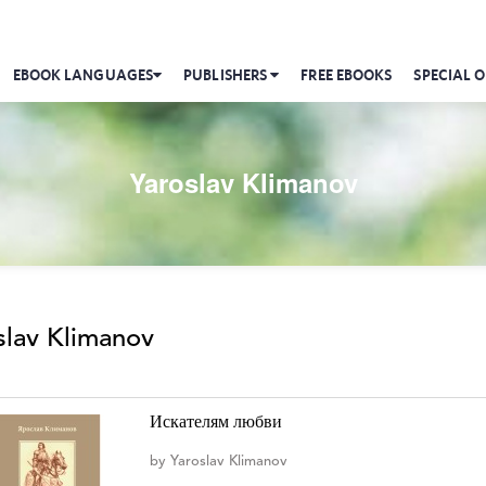
EBOOK LANGUAGES
PUBLISHERS
FREE EBOOKS
SPECIAL O
Yaroslav Klimanov
slav Klimanov
Искателям любви
by
Yaroslav Klimanov