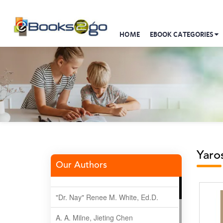
HOME
EBOOK CATEGORIES
Yaro
Our Authors
"Dr. Nay" Renee M. White, Ed.D.
A. A. Milne, Jieting Chen