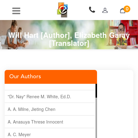
0
Will Hart [Author], Elizabeth Garay
[Translator]
Our Authors
"Dr. Nay" Renee M. White, Ed.D.
A. A. Milne, Jieting Chen
A. Anasuya Threse Innocent
A. C. Meyer