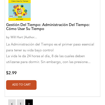
A. V. Chaudhari
A.A. Milne, Jieting Chen
A.C. Meyer
Gestión Del Tiempo: Administración Del Tiempo:
Cómo Usar Su Tiempo
A.H. Benjamin
by
Will Hart [Author...
A.J. Mitar
La Administración del Tiempo es el primer paso esencial
para tener su vida bajo control
A.J. Mitar [Author]
La vida le da 24 horas al día, 8 de las cuales deben
A.J. Mitar [Author], Aderito Francisco Huo
utilizarse para dormir. Sin embargo, con las presione...
[Translator]
$2.99
A.R. Vaishnadevi
Aaron Derr
Aaron Hoffmire
Aaron, Julie Bujnowski
<
1
>