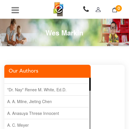
0
Wes Markin
Our Authors
"Dr. Nay" Renee M. White, Ed.D.
A. A. Milne, Jieting Chen
A. Anasuya Threse Innocent
A. C. Meyer