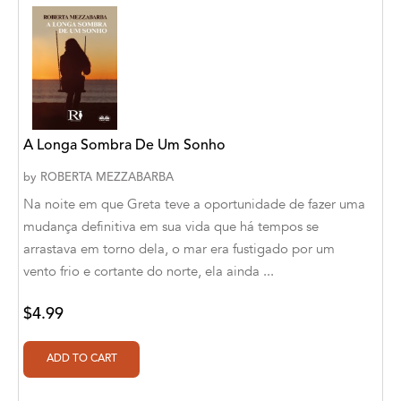
Abū Bakr Aḥmad ibn Ḥusayn al-Bayhahaqī
Acosta, Jamey
ACTS Missions
Adair Solomon
A Longa Sombra De Um Sonho
Adam Aranson
by
ROBERTA MEZZABARBA
Adam Guillain
Na noite em que Greta teve a oportunidade de fazer uma
mudança definitiva em sua vida que há tempos se
Adam Markovics
arrastava em torno dela, o mar era fustigado por um
Adarsh Kant
vento frio e cortante do norte, ela ainda ...
Adilcilene Ferreira
$4.99
Aditi Ramchandani
Aditi Sharma