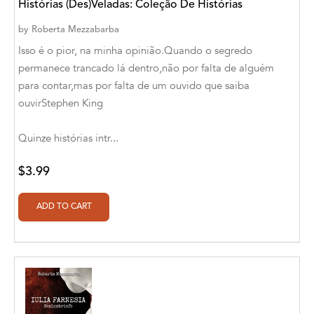
Botîlcă [Translator]
Histórias (Des)Veladas: Coleção De Histórias
by
Roberta Mezzabarba
Aldivan Teixeira Torres [Author], Daniele
Giuffre [Translator]
Isso é o pior, na minha opinião.Quando o segredo
permanece trancado lá dentro,não por falta de alguém
Aldivan Teixeira Torres [Author], Daniele
para contar,mas por falta de um ouvido que saiba
Giuffre' [Translator]
ouvirStephen King
Aldivan Teixeira Torres [Author], Garcia
Menendez Maria Gloria [Translator]
Quinze histórias intr...
Aldivan Teixeira Torres [Author], Gentian
$3.99
Cane [Translator]
Aldivan Teixeira Torres [Author], Johan
Cuicas [Translator]
Aldivan Teixeira Torres [Author], Loredana
Stefanelli [Translator]
Aldivan Teixeira Torres [Author], Manuela
Corradini [Translator]