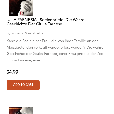
Aldivan Teixeira Torres [Author], Marlen
Kappelt [Translator]
IULIA FARNESIA - Seelenbriefe: Die Wahre
Aldivan Teixeira Torres [Author], Nadia
Geschichte Der Giulia Farnese
Khrapovitskaya [Translator]
by
Roberta Mezzabarba
Aldivan Teixeira Torres [Author], Orlando
Kann die Seele einer Frau, die von ihrer Familie an den
Alberto Quintero Suescun [Translator]
Meistbietenden verkauft wurde, erlöst werden? Die wahre
Aldivan Teixeira Torres [Author], Raoul
Geschichte der Giulia Farnese, einer Frau jenseits der Zeit.
Meyer [Translator]
Giulia Farnese, eine ...
Aldivan Teixeira Torres [Author], Simona
$4.99
Leggero [Translator]
Aldivan Teixeira Torres [Author], Stéphanie
Bachelier [Translator]
Aldivan Teixeira Torres, Ahmed Alabadla
Aldivan Teixeira Torres, Amr Gamal