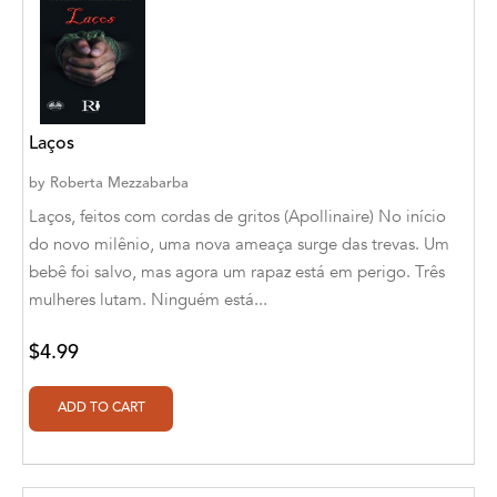
Aaryan Prathaap
Ab Rosy [Author]
Abd Ar-Rahman bin Abd Al-Kareem Ash-
Laços
Sheha
by
Roberta Mezzabarba
Abdal Hakim Murad
Laços, feitos com cordas de gritos (Apollinaire) No início
Abdul Rasheed KN
do novo milênio, uma nova ameaça surge das trevas. Um
bebê foi salvo, mas agora um rapaz está em perigo. Três
Abdus Subhan Dalvi
mulheres lutam. Ninguém está...
Abhinaba Banerjee
$4.99
Abhiram Ravikumar
Abhishek Kumar
Abraham Solomon;Moriah Bat-Adam