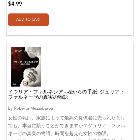
$4.99
Ajanta Chakraborty and Vivek Kumar
Ajay K. Goswami
Ajit S. Inamdar
Ajit Singh
Akwesasne Notes
Al Albertson
Al Carraway
イウリア・ファルネシア - 魂からの手紙: ジュリア・
Al Desetta , Sybil Wolin
ファルネーゼの真実の物語
Al Johnson
by
Roberta Mezzabarba
女性の魂は、家族によって最高の提供者に売られたとし
Alaina Larsen, Cris Conerty and Althea
ても、本当に贖うことができますか？ジュリア・ファル
Botha
ネーゼの真実の物語、時間を超えた女性の物語。