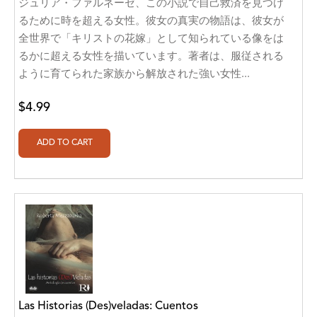
ジュリア・ファルネーゼ、この小説で自己救済を見つけ
Alan Davis
るために時を超える女性。彼女の真実の物語は、彼女が
Alan Goldhamer, DC, Toshia Myers, PhD
全世界で「キリストの花嫁」として知られている像をは
るかに超える女性を描いています。著者は、服従される
Alan Ruppe
ように育てられた家族から解放された強い女性...
Alan S. Bluck
$4.99
Alan Spector
Alan T. Norman
Alan T. Norman [Author], Manuel
Martignano [Translator]
Alan T. Norman [Author], 芮思 [Translator]
Albert Bates
Albert C. Goldberg
Alberto Canen [Author]
Las Historias (Des)veladas: Cuentos