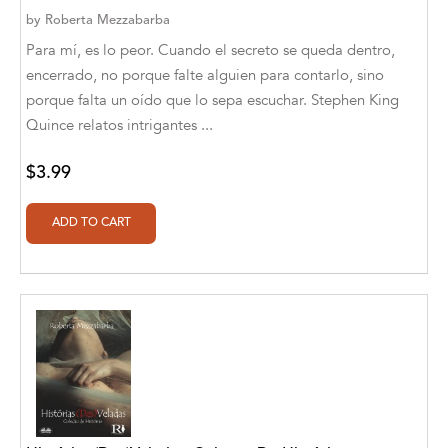
by
Roberta Mezzabarba
Alberto Guaita Tello
Para mí, es lo peor. Cuando el secreto se queda dentro,
Alborz Azar
encerrado, no porque falte alguien para contarlo, sino
porque falta un oído que lo sepa escuchar. Stephen King
Aldivan Teixeira Torres
Quince relatos intrigantes ...
Aldivan Teixeira Torres [Author]
$3.99
Aldivan Teixeira Torres [Author], Antonella
Mastropieri [Translator]
Aldivan Teixeira Torres [Author], Arturo Juan
Rodríguez Sevilla [Translator]
Aldivan Teixeira Torres [Author], Barbara V.
[Translator]
Aldivan Teixeira Torres [Author], Betül
Öztürk [Translator]
Aldivan Teixeira Torres [Author], Cristina