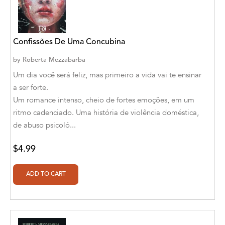
A. V. Chaudhari
A.A. Milne, Jieting Chen
Confissões De Uma Concubina
A.C. Meyer
by
Roberta Mezzabarba
A.H. Benjamin
Um dia você será feliz, mas primeiro a vida vai te ensinar
A.J. Mitar
a ser forte.
Um romance intenso, cheio de fortes emoções, em um
A.J. Mitar [Author]
ritmo cadenciado. Uma história de violência doméstica,
de abuso psicoló...
A.J. Mitar [Author], Aderito Francisco Huo
[Translator]
$4.99
A.R. Vaishnadevi
Aaron Derr
Aaron Hoffmire
Aaron, Julie Bujnowski