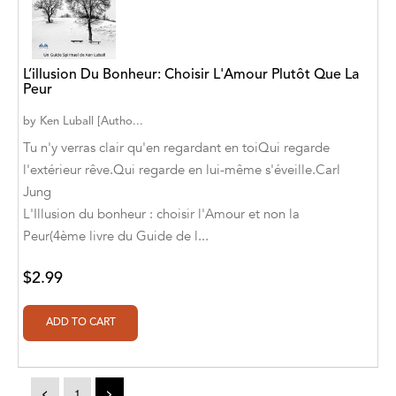
A. V. Chaudhari
A.A. Milne, Jieting Chen
L’illusion Du Bonheur: Choisir L'Amour Plutôt Que La
A.C. Meyer
Peur
A.H. Benjamin
by
Ken Luball [Autho...
Tu n'y verras clair qu'en regardant en toiQui regarde
A.J. Mitar
l'extérieur rêve.Qui regarde en lui-même s'éveille.Carl
A.J. Mitar [Author]
Jung
L'Illusion du bonheur : choisir l'Amour et non la
A.J. Mitar [Author], Aderito Francisco Huo
Peur(4ème livre du Guide de l...
[Translator]
$2.99
A.R. Vaishnadevi
Aaron Derr
Aaron Hoffmire
Aaron, Julie Bujnowski
<
1
>