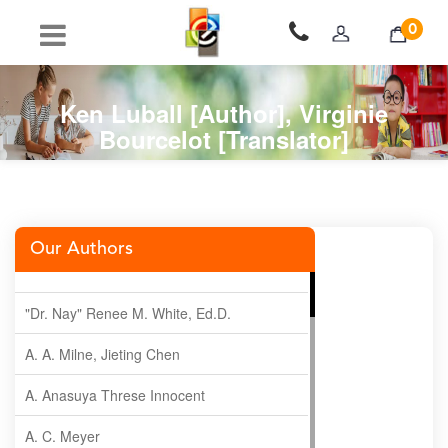
0
Ken Luball [Author], Virginie
Bourcelot [Translator]
Our Authors
"Dr. Nay" Renee M. White, Ed.D.
A. A. Milne, Jieting Chen
A. Anasuya Threse Innocent
A. C. Meyer