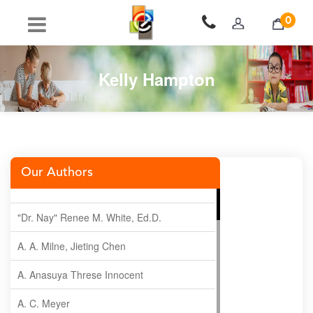
0
Kelly Hampton
Our Authors
"Dr. Nay" Renee M. White, Ed.D.
A. A. Milne, Jieting Chen
A. Anasuya Threse Innocent
A. C. Meyer