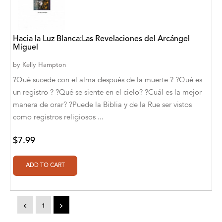
A. V. Chaudhari
A.A. Milne, Jieting Chen
Hacia la Luz Blanca:Las Revelaciones del Arcángel
A.C. Meyer
Miguel
A.H. Benjamin
by
Kelly Hampton
?Qué sucede con el alma después de la muerte ? ?Qué es
A.J. Mitar
un registro ? ?Qué se siente en el cielo? ?Cuál es la mejor
manera de orar? ?Puede la Biblia y de la Rue ser vistos
A.J. Mitar [Author]
como registros religiosos ...
A.J. Mitar [Author], Aderito Francisco Huo
[Translator]
$7.99
A.R. Vaishnadevi
Aaron Derr
Aaron Hoffmire
<
1
>
Aaron, Julie Bujnowski