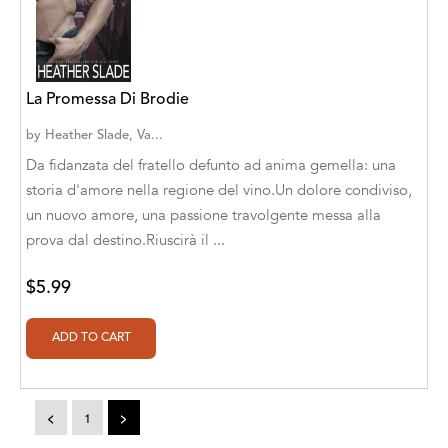
A. V. Chaudhari
A.A. Milne, Jieting Chen
A.C. Meyer
La Promessa Di Brodie
A.H. Benjamin
by
Heather Slade, Va...
Da fidanzata del fratello defunto ad anima gemella: una
A.J. Mitar
storia d'amore nella regione del vino.Un dolore condiviso,
A.J. Mitar [Author]
un nuovo amore, una passione travolgente messa alla
prova dal destino.Riuscirà il ...
A.J. Mitar [Author], Aderito Francisco Huo
[Translator]
$5.99
A.R. Vaishnadevi
Aaron Derr
Aaron Hoffmire
<
1
>
Aaron, Julie Bujnowski