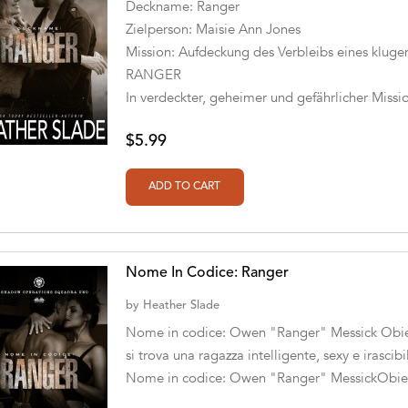
Deckname: Ranger
Zielperson: Maisie Ann Jones
Mission: Aufdeckung des Verbleibs eines klugen
RANGER
In verdeckter, geheimer und gefährlicher Mission
$5.99
Nome In Codice: Ranger
by
Heather Slade
Nome in codice: Owen "Ranger" Messick Obiett
si trova una ragazza intelligente, sexy e irascibi
Nome in codice: Owen "Ranger" MessickObiett