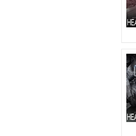
Aditi Ramchandani
Aditi Sharma
Aditya Katira
Adrian Holmes, Jane D'Arcy
Adriana Karvaiová
Adrianna Morganelli
AdriAnne Strickland
Adv. Naveen Rao
Advaith Sridhar and Akash Ramdas
Afsaneh Moradian