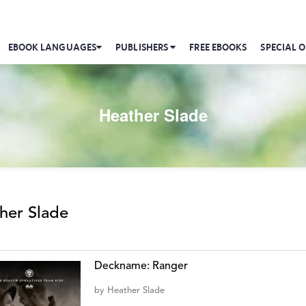
EBOOK LANGUAGES
PUBLISHERS
FREE EBOOKS
SPECIAL O
Heather Slade
her Slade
Deckname: Ranger
by
Heather Slade