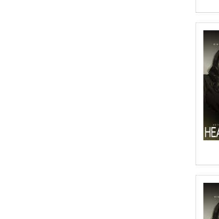
Afsaneh Moradian, Maria
Bogade(Illustrator)
Agatha Albright
Agnes Saccani
Agro Forestrium
Agus Kurniawan
Ahmed Sayeed
Ahmed. M
Aimee Berrett
Aimee Bissonette
Aimee Popalis
Ainslie Hogarth