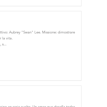
tivo: Aubrey "Swan" Lee. Missione: dimostrare
 la vita.
s...
esino en serie suelto. Un amor que desafía todas