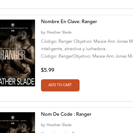
Nombre En Clave: Ranger
by
Heather Slade
Código: Ranger Objetivo: Maisie Ann Jones Mi
inteligente, atractiva y luchadora.
Código: RangerObjetivo: Maisie Ann Jones Misi
$5.99
Nom De Code : Ranger
by
Heather Slade