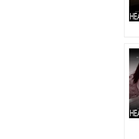
A. Krishnamachari
A. Ramakrishnan
A. V. Chaudhari
A.A. Milne, Jieting Chen
A.C. Meyer
A.H. Benjamin
A.J. Mitar
A.J. Mitar [Author]
A.J. Mitar [Author], Aderito Francisco
Huo [Translator]
A.R. Vaishnadevi
Aaron Derr