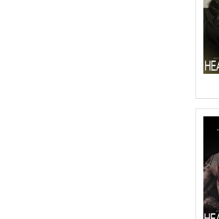
Aish Kodali
Aisha Mustapha Goni
Aishwarya. S
Ajanta Chakraborty and Vivek Kumar
Ajay K. Goswami
Ajit S. Inamdar
Ajit Singh
Akwesasne Notes
Al Albertson
Al Carraway
Al Desetta , Sybil Wolin