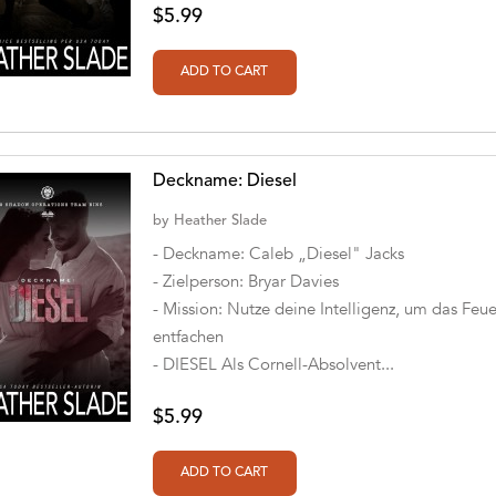
$5.99
Deckname: Diesel
by
Heather Slade
- Deckname: Caleb „Diesel" Jacks
- Zielperson: Bryar Davies
- Mission: Nutze deine Intelligenz, um das Feue
entfachen
- DIESEL Als Cornell-Absolvent...
$5.99