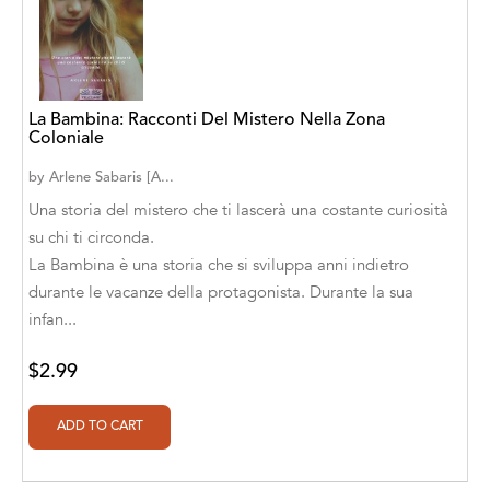
A. V. Chaudhari
A.A. Milne, Jieting Chen
A.C. Meyer
La Bambina: Racconti Del Mistero Nella Zona
Coloniale
A.H. Benjamin
by
Arlene Sabaris [A...
A.J. Mitar
Una storia del mistero che ti lascerà una costante curiosità
A.J. Mitar [Author]
su chi ti circonda.
La Bambina è una storia che si sviluppa anni indietro
A.J. Mitar [Author], Aderito Francisco Huo
durante le vacanze della protagonista. Durante la sua
[Translator]
infan...
A.R. Vaishnadevi
$2.99
Aaron Derr
Aaron Hoffmire
Aaron, Julie Bujnowski