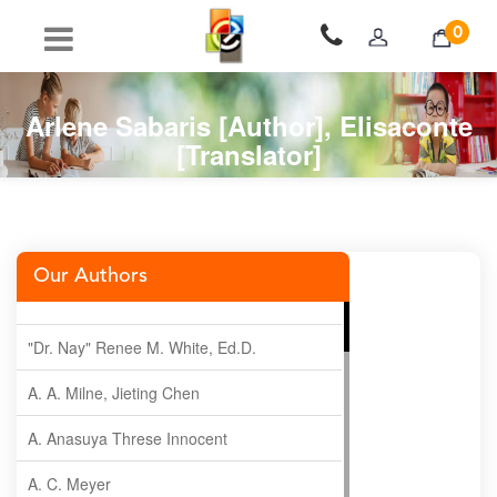
0
Arlene Sabaris [Author], Elisaconte
[Translator]
Our Authors
"Dr. Nay" Renee M. White, Ed.D.
A. A. Milne, Jieting Chen
A. Anasuya Threse Innocent
A. C. Meyer