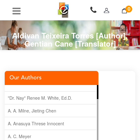
0
Aldivan Teixeira Torres [Author],
Gentian Cane [Translator]
Our Authors
"Dr. Nay" Renee M. White, Ed.D.
A. A. Milne, Jieting Chen
A. Anasuya Threse Innocent
A. C. Meyer