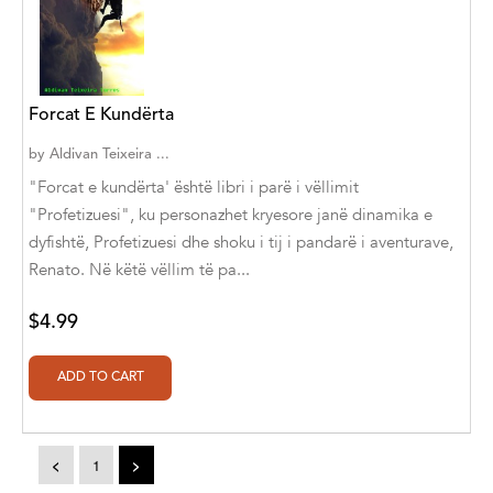
A. V. Chaudhari
A.A. Milne, Jieting Chen
A.C. Meyer
Forcat E Kundërta
A.H. Benjamin
by
Aldivan Teixeira ...
"Forcat e kundërta' është libri i parë i vëllimit
A.J. Mitar
"Profetizuesi", ku personazhet kryesore janë dinamika e
A.J. Mitar [Author]
dyfishtë, Profetizuesi dhe shoku i tij i pandarë i aventurave,
Renato. Në këtë vëllim të pa...
A.J. Mitar [Author], Aderito Francisco Huo
[Translator]
$4.99
A.R. Vaishnadevi
Aaron Derr
Aaron Hoffmire
<
1
>
Aaron, Julie Bujnowski