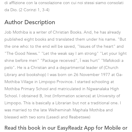
di afflizione con la consolazione con cui noi stessi siamo consolati
da Dio. (2 Corinzi 1, 3-4)
Author Description
Job Mothiba is a writer of Christian Books. And, he has already
published eight books and translated them under his name. "But
the one who: to the end will be saved, "Issues of the heart" and
"The Good News." "Let the weak say I am strong" "Let your light
shine before men" "Package received", Ï was hurt" "Mafokodi a
pelo". He is a Christian and a departmental leader of (Church
Library and bookshop) I was born on 26 November 1977 at Ga-
Mothiba Village in Limpopo Province. I started schooling at
Mothiba Primary School and matriculated in Ngwanalaka High
School. I obtained B, Inst (Information science) at University of
Limpopo. This is basically a Librarian but not a traditional one. I
was married to the late Welheminah Maphala Mothiba and
blessed with two sons (Lesedi and Reabetswe)
Read this book in our EasyReadz App for Mobile or