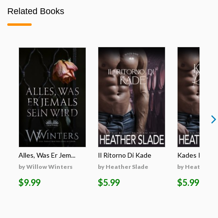
Related Books
Alles, Was Er Jem...
Il Ritorno Di Kade
Kades Rückk
by Willow Winters
by Heather Slade
by Heather S
$9.99
$5.99
$5.99